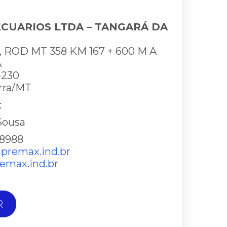
CUARIOS LTDA – TANGARÁ DA
, ROD MT 358 KM 167 + 600 M A
A
-230
rra/MT
:
 Sousa
1-8988
upremax.ind.br
emax.ind.br
R