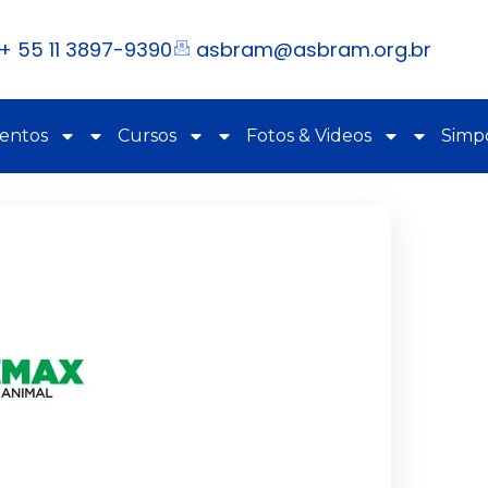
+ 55 11 3897-9390
asbram@asbram.org.br
ventos
Cursos
Fotos & Videos
Simpó