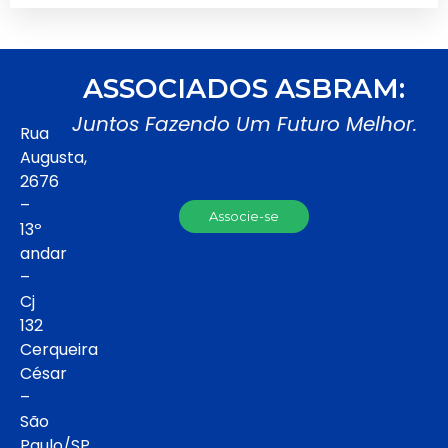
ASSOCIADOS ASBRAM:
Juntos Fazendo Um Futuro Melhor.
Rua
Augusta,
2676
–
Associe-se
13º
andar
–
Cj
132
Cerqueira
César
–
São
Paulo/SP