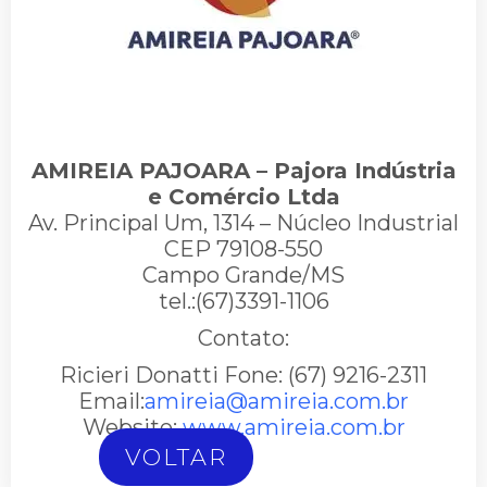
AMIREIA PAJOARA – Pajora Indústria
e Comércio Ltda
Av. Principal Um, 1314 – Núcleo Industrial
CEP 79108-550
Campo Grande/MS
tel.:(67)3391-1106
Contato:
Ricieri Donatti Fone: (67) 9216-2311
Email:
amireia@amireia.com.br
Website:
www.amireia.com.br
VOLTAR