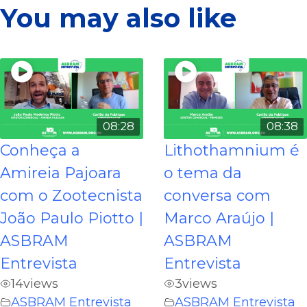
You may also like
08:28
08:38
Conheça a
Lithothamnium é
Amireia Pajoara
o tema da
com o Zootecnista
conversa com
João Paulo Piotto |
Marco Araújo |
ASBRAM
ASBRAM
Entrevista
Entrevista
14
views
3
views
ASBRAM Entrevista
ASBRAM Entrevista