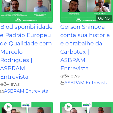
08:45
Biodisponibilidade
Gerson Shinoda
e Padrão Europeu
conta sua história
de Qualidade com
e o trabalho da
Marcelo
Carbotex |
Rodrigues |
ASBRAM
ASBRAM
Entrevista
5
views
Entrevista
ASBRAM Entrevista
3
views
ASBRAM Entrevista