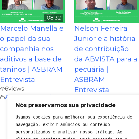
08:32
Marcelo Manella e
Nelson Ferreira
o papel da sua
Junior e a história
companhia nos
de contribuição
aditivos a base de
da ABVISTA para a
taninos | ASBRAM
pecuária |
Entrevista
ASBRAM
6
views
Entrevista
ASBRAM Entrevista
2
views
Nós preservamos sua privacidade
ASBRAM Entrevista
Usamos cookies para melhorar sua experiência de 
navegação, exibir anúncios ou conteúdo 
1
2
»
personalizados e analisar nosso tráfego. Ao 