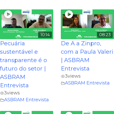
10:14
08:23
Pecuária
De A a Zinpro,
sustentável e
com a Paula Valeri
transparente é o
| ASBRAM
futuro do setor |
Entrevista
3
views
ASBRAM
ASBRAM Entrevista
Entrevista
3
views
ASBRAM Entrevista