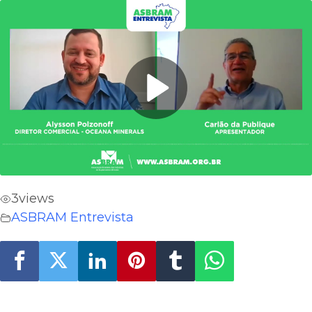
3
views
ASBRAM Entrevista