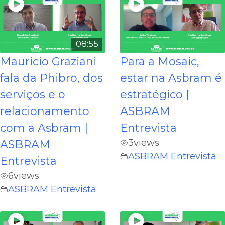
08:55
Mauricio Graziani
Para a Mosaic,
fala da Phibro, dos
estar na Asbram é
serviços e o
estratégico |
relacionamento
ASBRAM
com a Asbram |
Entrevista
3
views
ASBRAM
ASBRAM Entrevista
Entrevista
6
views
ASBRAM Entrevista