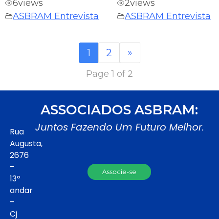
6
views
2
views
ASBRAM Entrevista
ASBRAM Entrevista
1
2
»
Page 1 of 2
ASSOCIADOS ASBRAM:
Juntos Fazendo Um Futuro Melhor.
Rua
Augusta,
2676
–
Associe-se
13º
andar
–
Cj