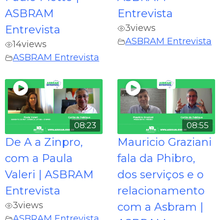
ASBRAM
Entrevista
3
views
Entrevista
ASBRAM Entrevista
14
views
ASBRAM Entrevista
08:23
08:55
De A a Zinpro,
Mauricio Graziani
com a Paula
fala da Phibro,
Valeri | ASBRAM
dos serviços e o
Entrevista
relacionamento
3
views
com a Asbram |
ASBRAM Entrevista