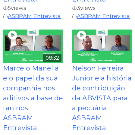
5
views
3
views
ASBRAM Entrevista
ASBRAM Entrevista
08:32
Marcelo Manella
Nelson Ferreira
e o papel da sua
Junior e a história
companhia nos
de contribuição
aditivos a base de
da ABVISTA para
taninos |
a pecuária |
ASBRAM
ASBRAM
Entrevista
Entrevista