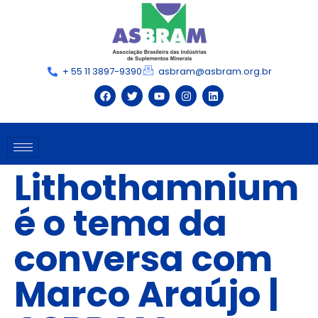
+ 55 11 3897-9390
asbram@asbram.org.br
Lithothamnium
é o tema da
conversa com
Marco Araújo |