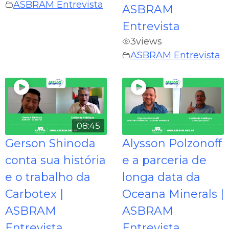
ASBRAM Entrevista
ASBRAM
Entrevista
3
views
ASBRAM Entrevista
08:45
Gerson Shinoda
Alysson Polzonoff
conta sua história
e a parceria de
e o trabalho da
longa data da
Carbotex |
Oceana Minerals |
ASBRAM
ASBRAM
Entrevista
Entrevista