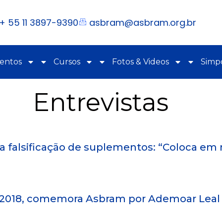
+ 55 11 3897-9390
asbram@asbram.org.br
ventos
Cursos
Fotos & Videos
Simpó
Entrevistas
a falsificação de suplementos: “Coloca em r
018, comemora Asbram por Ademoar Leal -