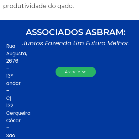
produtividade do gado.
ASSOCIADOS ASBRAM:
Juntos Fazendo Um Futuro Melhor.
Rua
Augusta,
2676
–
Associe-se
13º
andar
–
Cj
132
Cerqueira
César
–
São