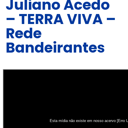
Juliano Acedo
– TERRA VIVA –
Rede
Bandeirantes