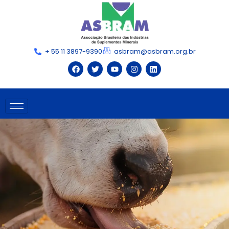
+ 55 11 3897-9390
asbram@asbram.org.br