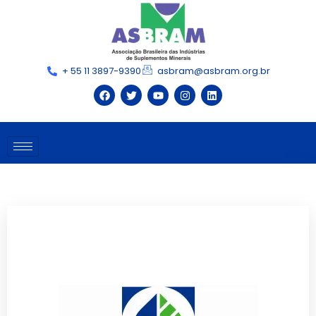
+ 55 11 3897-9390
asbram@asbram.org.br