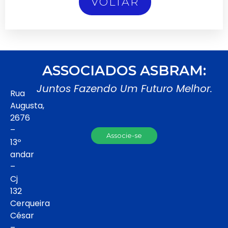
VOLTAR
ASSOCIADOS ASBRAM:
Juntos Fazendo Um Futuro Melhor.
Rua
Augusta,
2676
–
Associe-se
13º
andar
–
Cj
132
Cerqueira
César
–