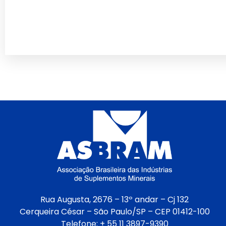
Rua Augusta, 2676 – 13º andar – Cj 132
Cerqueira César – São Paulo/SP – CEP 01412-100
Telefone: + 55 11 3897-9390