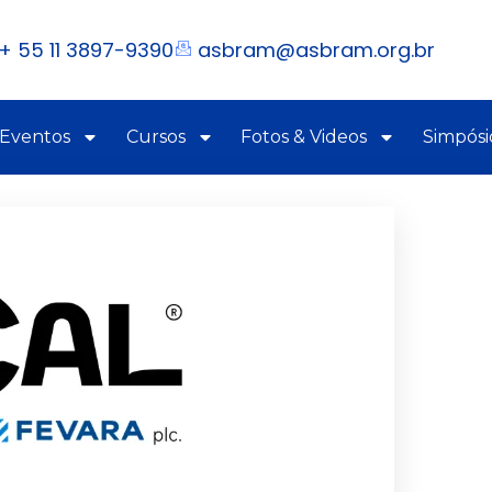
+ 55 11 3897-9390
asbram@asbram.org.br
 Eventos
Cursos
Fotos & Videos
Simpósi