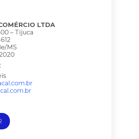
 COMÉRCIO LTDA
00 – Tijuca
-612
de/MS
6-2020
:
eis
cal.com.br
al.com.br
R