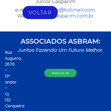
Junior Gasparim
e-mail:
gasparimjr@hotmail.com
VOLTAR
Website:
www.gasparim.com.br
ASSOCIADOS ASBRAM:
Juntos Fazendo Um Futuro Melhor.
Rua
Augusta,
2676
–
Associe-se
13º
andar
–
Cj
132
Cerqueira