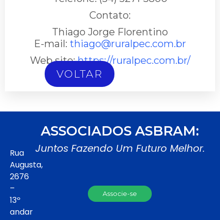
Contato:
Thiago Jorge Florentino
E-mail:
thiago@ruralpec.com.br
Web site:
https://ruralpec.com.br/
VOLTAR
ASSOCIADOS ASBRAM:
Juntos Fazendo Um Futuro Melhor.
Rua
Augusta,
2676
–
Associe-se
13º
andar