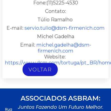
Fone:(11)5225-4530
Contato:
Túlio Ramalho
E-mail:
servio.tulio@dsm-firmenich.com
Michel Gadelha
Email:
michel.gadelha@dsm-
firmenich.com
Website:
https://www.dsm.com/tortuga/pt_BR/hom
VOLTAR
ASSOCIADOS ASBRAM:
Juntos Fazendo Um Futuro Melhor.
Rua