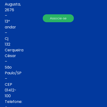
Augusta,
2676
–
Associe-se
13º
andar
–
Cj
132
Cerqueira
César
–
São
Paulo/SP
–
CEP
01412-
100
Telefone: