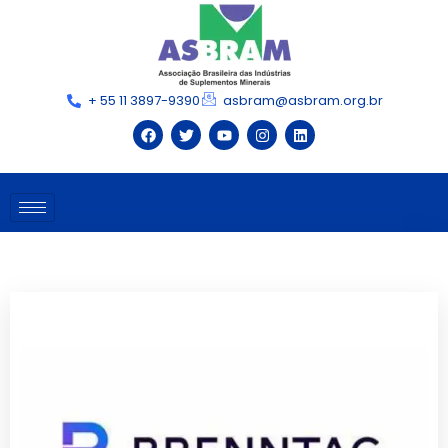
+ 55 11 3897-9390
asbram@asbram.org.br