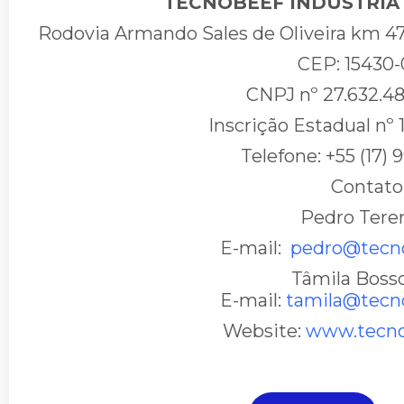
TECNOBEEF INDÚSTRIA 
Rodovia Armando Sales de Oliveira km 47
CEP: 15430
CNPJ nº 27.632.4
Inscrição Estadual nº 
Telefone: +55 (17)
Contato
Pedro Tere
E-mail:
pedro@tecno
Tâmila Boss
E-mail:
tamila@tecn
Website:
www.tecno