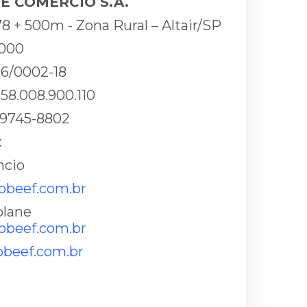
E COMÉRCIO S.A.
8 + 500m - Zona Rural – Altair/SP
-000
86/0002-18
158.008.900.110
 99745-8802
:
ncio
beef.com.br
olane
obeef.com.br
beef.com.br