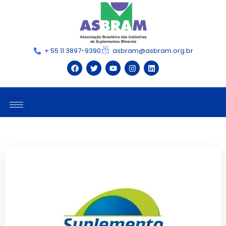
+ 55 11 3897-9390
asbram@asbram.org.br