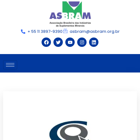
+ 55 11 3897-9390
asbram@asbram.org.br