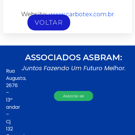
Website:
www.carbotex.com.br
VOLTAR
ASSOCIADOS ASBRAM:
Juntos Fazendo Um Futuro Melhor.
Rua
Augusta,
2676
–
Associe-se
13º
andar
–
Cj
132