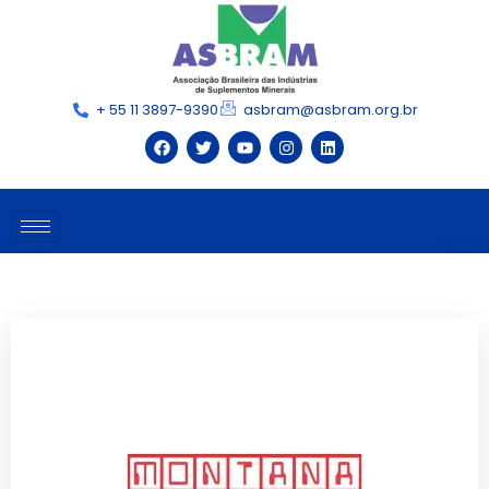
+ 55 11 3897-9390
asbram@asbram.org.br