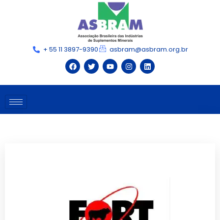
+ 55 11 3897-9390
asbram@asbram.org.br