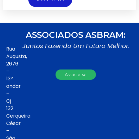
ASSOCIADOS ASBRAM:
Juntos Fazendo Um Futuro Melhor.
Rua
Augusta,
2676
–
Associe-se
13º
andar
–
Cj
132
Cerqueira
César
–
São