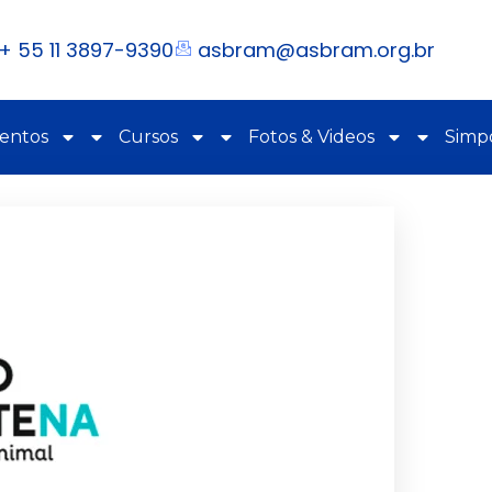
+ 55 11 3897-9390
asbram@asbram.org.br
ventos
Cursos
Fotos & Videos
Simpó