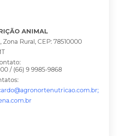
RIÇÃO ANIMAL
N, Zona Rural, CEP: 78510000
MT
ontato:
800 / (66) 9 9985-9868
ntatos:
icardo@agronortenutricao.com.br;
ena.com.br