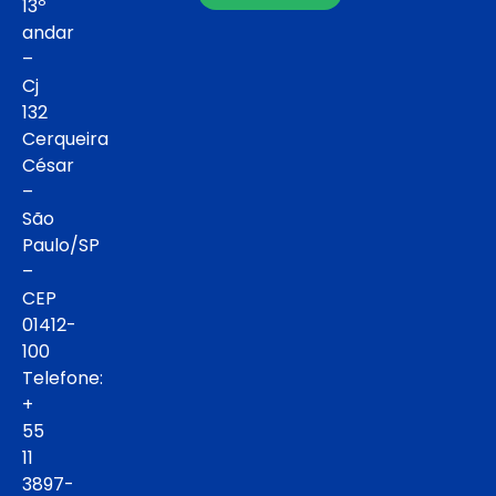
13º
andar
–
Cj
132
Cerqueira
César
–
São
Paulo/SP
–
CEP
01412-
100
Telefone:
+
55
11
3897-