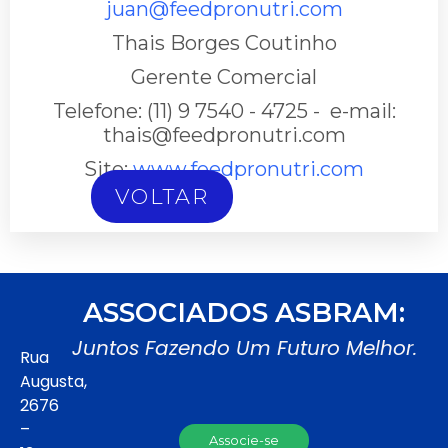
juan@feedpronutri.com
Thais Borges Coutinho
Gerente Comercial
Telefone: (11) 9 7540 - 4725 - e-mail:
thais@feedpronutri.com
Site:
www.feedpronutri.com
VOLTAR
ASSOCIADOS ASBRAM:
Juntos Fazendo Um Futuro Melhor.
Rua
Augusta,
2676
–
Associe-se