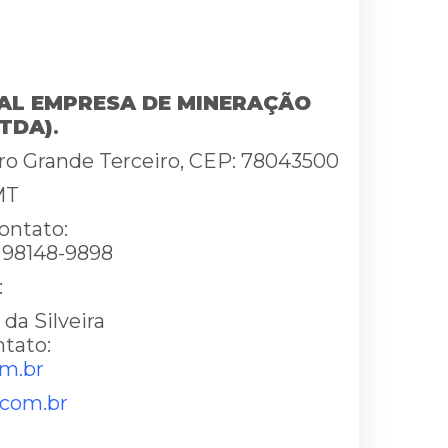
MAL EMPRESA DE MINERAÇÃO
TDA)
.
rro Grande Terceiro, CEP: 78043500
MT
ontato:
) 98148-9898
:
da Silveira
ntato:
m.br
.com.br