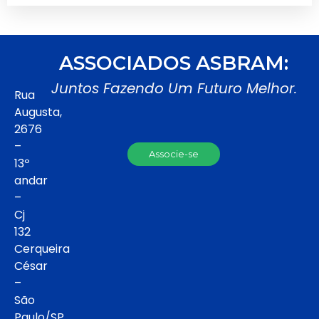
ASSOCIADOS ASBRAM:
Juntos Fazendo Um Futuro Melhor.
Rua
Augusta,
2676
–
Associe-se
13º
andar
–
Cj
132
Cerqueira
César
–
São
Paulo/SP