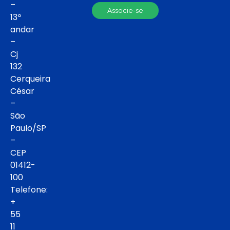
–
Associe-se
13º
andar
–
Cj
132
Cerqueira
César
–
São
Paulo/SP
–
CEP
01412-
100
Telefone:
+
55
11