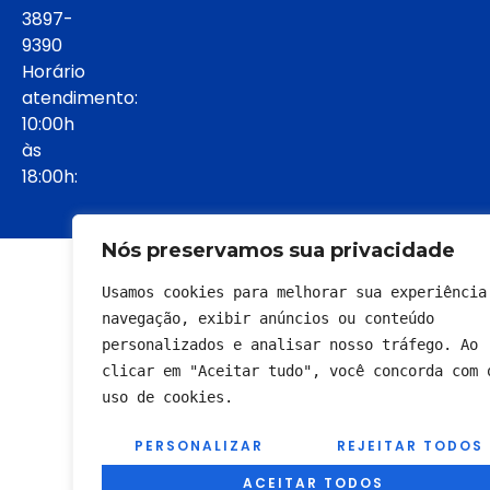
3897-
9390
Horário
atendimento:
10:00h
às
18:00h:
Nós preservamos sua privacidade
© 2022 - Todos os direitos reservados
Usamos cookies para melhorar sua experiência 
navegação, exibir anúncios ou conteúdo 
personalizados e analisar nosso tráfego. Ao 
clicar em "Aceitar tudo", você concorda com o
uso de cookies.
PERSONALIZAR
REJEITAR TODOS
ACEITAR TODOS