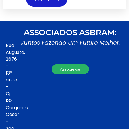
ASSOCIADOS ASBRAM:
Juntos Fazendo Um Futuro Melhor.
Rua
Augusta,
2676
–
Associe-se
13º
andar
–
Cj
132
Cerqueira
César
–
São