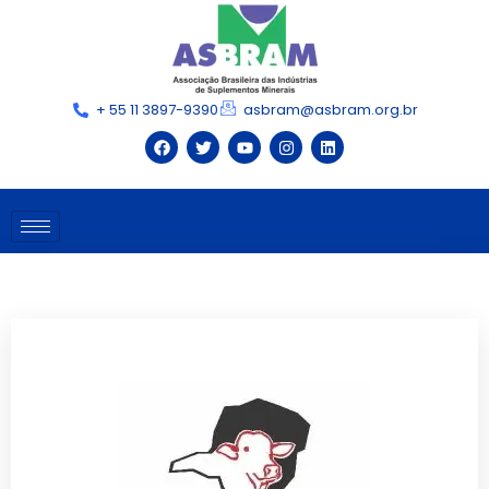
+ 55 11 3897-9390
asbram@asbram.org.br