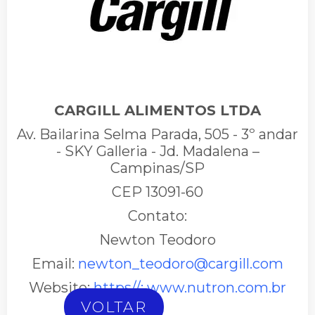
CARGILL ALIMENTOS LTDA
Av. Bailarina Selma Parada, 505 - 3º andar
- SKY Galleria - Jd. Madalena –
Campinas/SP
CEP 13091-60
Contato:
Newton Teodoro
Email:
newton_teodoro@cargill.com
Website:
https//: www.nutron.com.br
VOLTAR