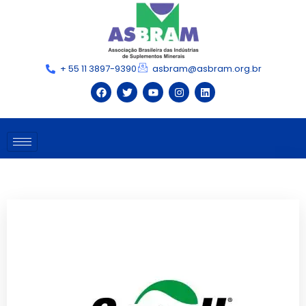
+ 55 11 3897-9390
asbram@asbram.org.br