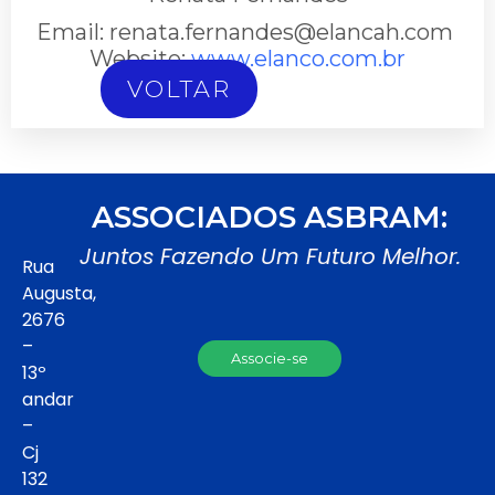
Email: renata.fernandes@elancah.com
Website:
www.elanco.com.br
VOLTAR
ASSOCIADOS ASBRAM:
Juntos Fazendo Um Futuro Melhor.
Rua
Augusta,
2676
–
Associe-se
13º
andar
–
Cj
132