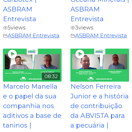
ASBRAM
ASBRAM
Entrevista
Entrevista
5
views
3
views
ASBRAM Entrevista
ASBRAM Entrevista
08:32
Marcelo Manella
Nelson Ferreira
e o papel da sua
Junior e a história
companhia nos
de contribuição
aditivos a base de
da ABVISTA para
taninos |
a pecuária |