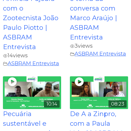
com o
conversa com
Zootecnista João
Marco Araújo |
Paulo Piotto |
ASBRAM
ASBRAM
Entrevista
3
views
Entrevista
ASBRAM Entrevista
14
views
ASBRAM Entrevista
10:14
08:23
Pecuária
De A a Zinpro,
sustentável e
com a Paula