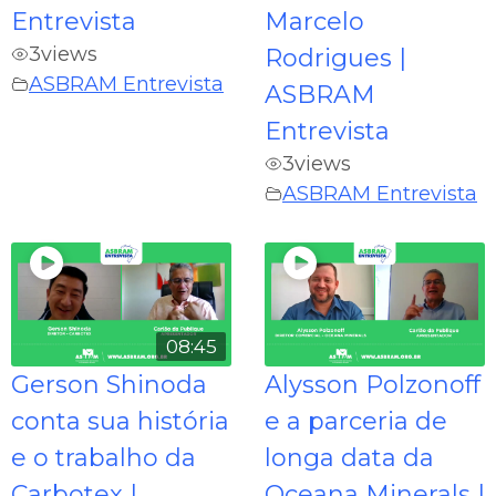
Entrevista
Marcelo
3
views
Rodrigues |
ASBRAM Entrevista
ASBRAM
Entrevista
3
views
ASBRAM Entrevista
08:45
Gerson Shinoda
Alysson Polzonoff
conta sua história
e a parceria de
e o trabalho da
longa data da
Carbotex |
Oceana Minerals |