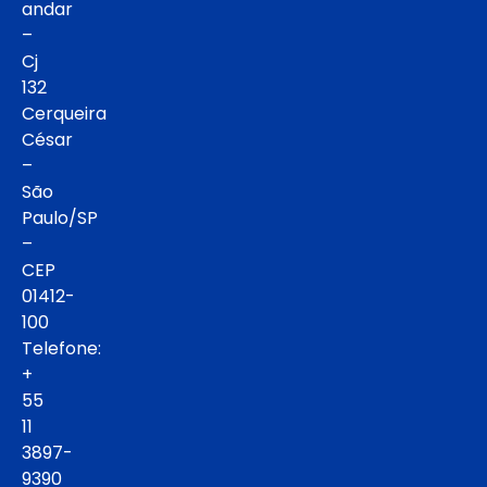
andar
–
Cj
132
Cerqueira
César
–
São
Paulo/SP
–
CEP
01412-
100
Telefone:
+
55
11
3897-
9390