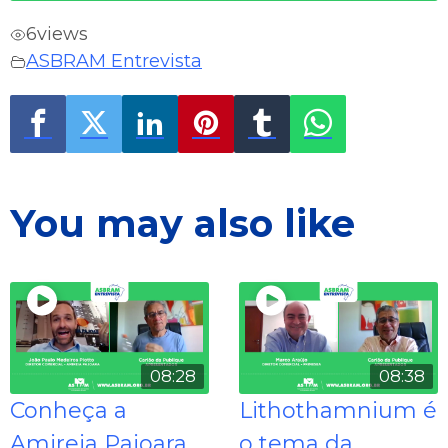
6
views
ASBRAM Entrevista
You may also like
08:28
08:38
Conheça a
Lithothamnium é
Amireia Pajoara
o tema da