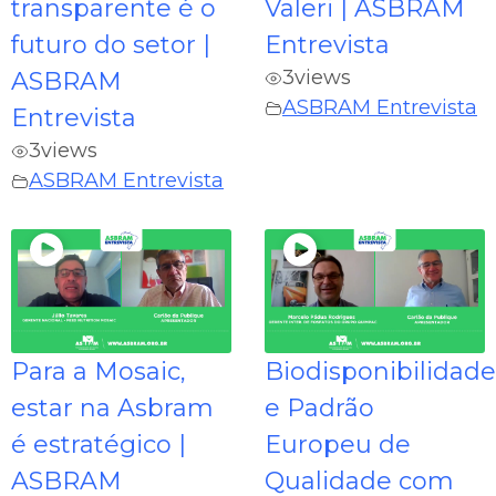
transparente é o
Valeri | ASBRAM
futuro do setor |
Entrevista
3
views
ASBRAM
ASBRAM Entrevista
Entrevista
3
views
ASBRAM Entrevista
Para a Mosaic,
Biodisponibilidade
estar na Asbram
e Padrão
é estratégico |
Europeu de
ASBRAM
Qualidade com