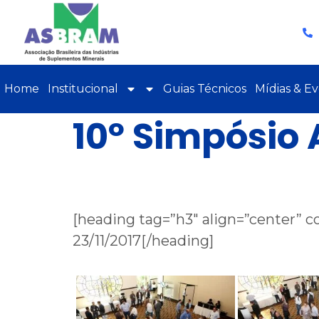
Home
Institucional
Guias Técnicos
Mídias & E
10º Simpósio
[heading tag=”h3″ align=”center” co
23/11/2017[/heading]