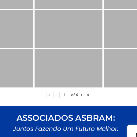
«
‹
of
6
›
»
ASSOCIADOS ASBRAM:
Juntos Fazendo Um Futuro Melhor.