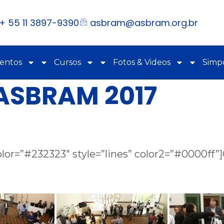
+ 55 11 3897-9390
asbram@asbram.org.br
ventos
Cursos
Fotos & Videos
Simpó
 ASBRAM 2017
lor=”#232323″ style=”lines” color2=”#0000ff”]