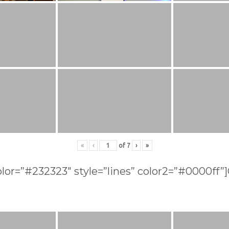
«
‹
of
7
›
»
lor=”#232323″ style=”lines” color2=”#0000ff”]