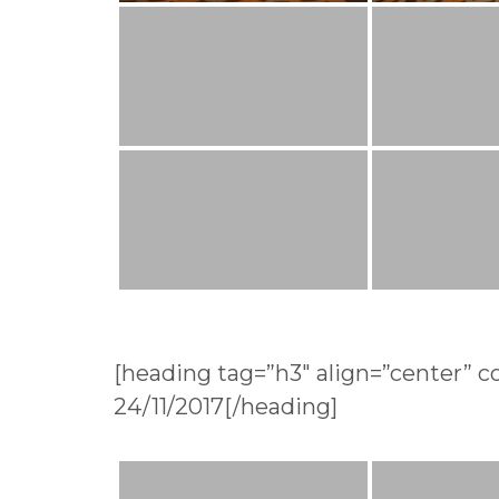
[heading tag=”h3″ align=”center” co
24/11/2017[/heading]