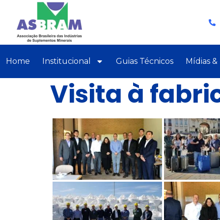
Home
Institucional
Guias Técnicos
Mídias &
Visita à fabr