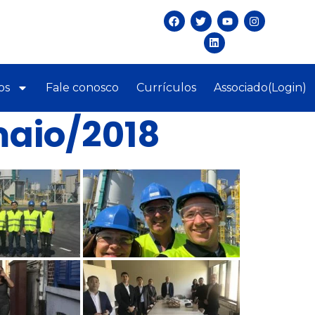
os
Fale conosco
Currículos
Associado(Login)
maio/2018