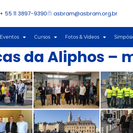
+ 55 11 3897-9390
asbram@asbram.org.br
 Eventos
Cursos
Fotos & Videos
Simpósi
icas da Aliphos – 