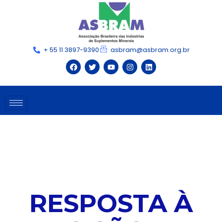
+ 55 11 3897-9390
asbram@asbram.org.br
RESPOSTA À