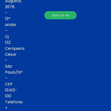
Augusta,
2676
–
Associe-se
13º
andar
–
Cj
132
Cerqueira
César
–
São
Paulo/SP
–
CEP
01412-
100
Telefone:
+