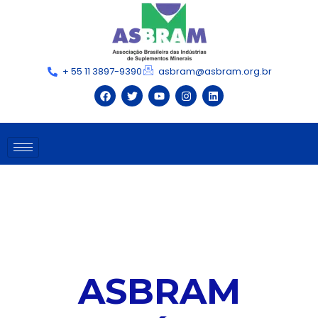
+ 55 11 3897-9390
asbram@asbram.org.br
ASBRAM