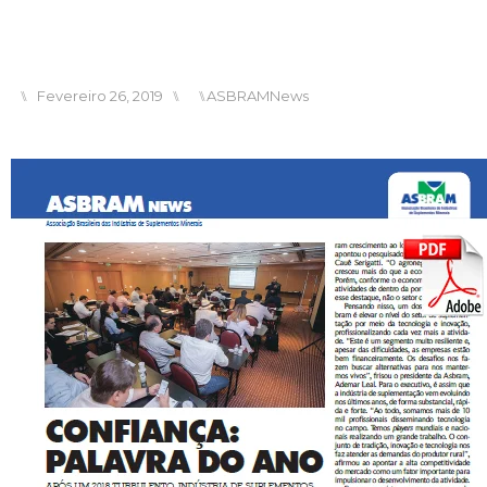
⑊
Fevereiro 26, 2019
⑊
⑊
ASBRAMNews