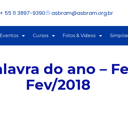
+ 55 11 3897-9390
asbram@asbram.org.br
 Eventos
Cursos
Fotos & Videos
Simpósi
alavra do ano – F
Fev/2018