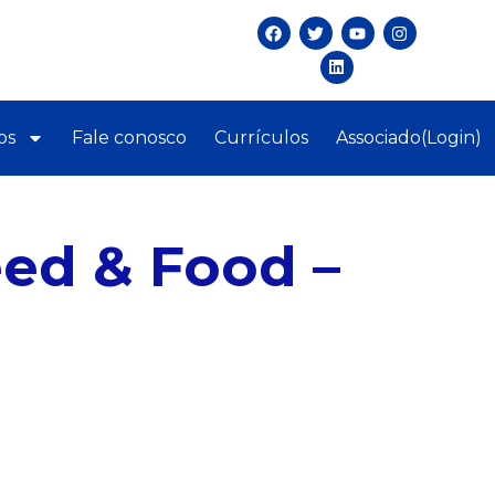
os
Fale conosco
Currículos
Associado(Login)
eed & Food –