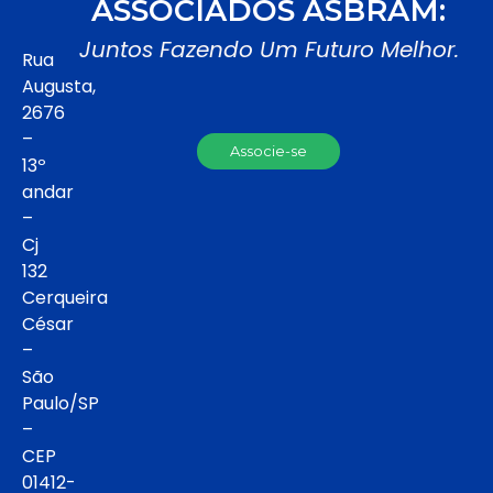
ASSOCIADOS ASBRAM:
Juntos Fazendo Um Futuro Melhor.
Rua
Augusta,
2676
–
Associe-se
13º
andar
–
Cj
132
Cerqueira
César
–
São
Paulo/SP
–
CEP
01412-