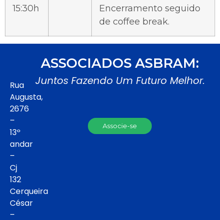
15:30h
Encerramento seguido
de coffee break.
ASSOCIADOS ASBRAM:
Juntos Fazendo Um Futuro Melhor.
Rua
Augusta,
2676
–
Associe-se
13º
andar
–
Cj
132
Cerqueira
César
–