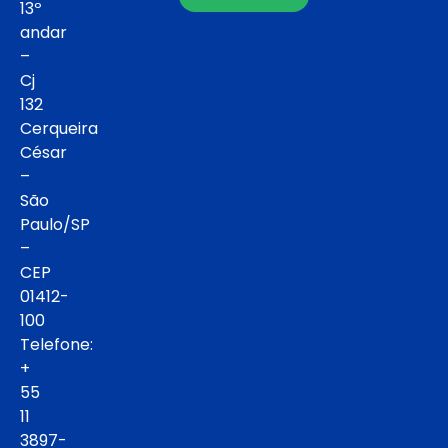
13º
andar
–
Cj
132
Cerqueira
César
–
São
Paulo/SP
–
CEP
01412-
100
Telefone:
+
55
11
3897-