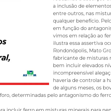
a inclusão de elemento
entre outros, nas mistur
qualquer benefício. Pelo
em função do antagoni
vimos em relação ao fe
ilustra essa assertiva o
Rondonópolis, Mato Gro
fabricante de misturas
bem incluir elevados nív
incompreensível alega
haveria de controlar a
de alguns meses, os b
ósforo, determinadas pelo antagonismo do fer
a incluir ferro em misturas minerais para n