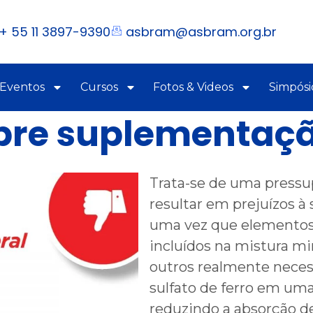
+ 55 11 3897-9390
asbram@asbram.org.br
 Eventos
Cursos
Fotos & Videos
Simpósi
bre suplementaçã
Trata-se de uma pressu
resultar em prejuízos à
uma vez que elementos 
incluídos na mistura m
outros realmente necess
sulfato de ferro em um
reduzindo a absorção de 