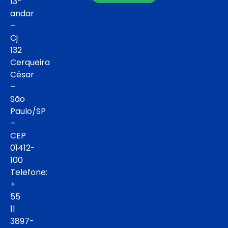
13º
andar
–
Cj
132
Cerqueira
César
–
São
Paulo/SP
–
CEP
01412-
100
Telefone:
+
55
11
3897-