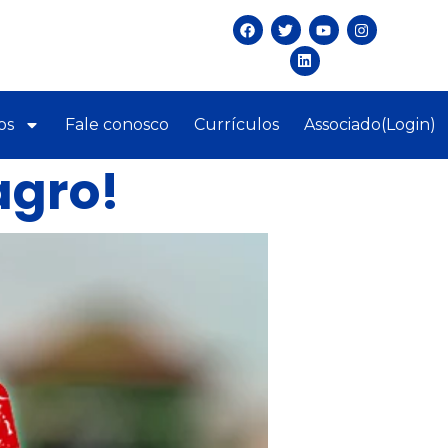
os
Fale conosco
Currículos
Associado(Login)
agro!