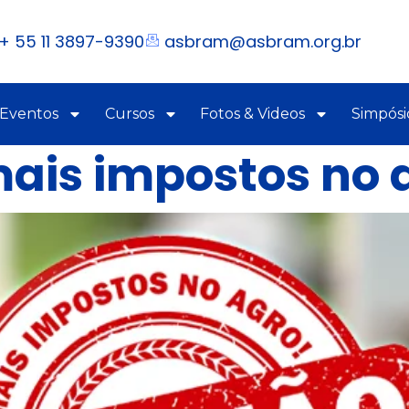
+ 55 11 3897-9390
asbram@asbram.org.br
 Eventos
Cursos
Fotos & Videos
Simpósi
ais impostos no 