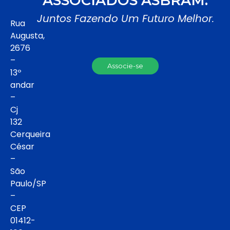
ASSOCIADOS ASBRAM:
Juntos Fazendo Um Futuro Melhor.
Rua
Augusta,
2676
–
Associe-se
13º
andar
–
Cj
132
Cerqueira
César
–
São
Paulo/SP
–
CEP
01412-