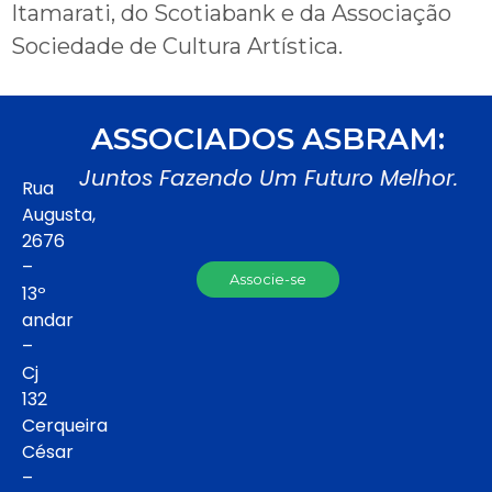
Itamarati, do Scotiabank e da Associação
Sociedade de Cultura Artística.
ASSOCIADOS ASBRAM:
Juntos Fazendo Um Futuro Melhor.
Rua
Augusta,
2676
–
Associe-se
13º
andar
–
Cj
132
Cerqueira
César
–