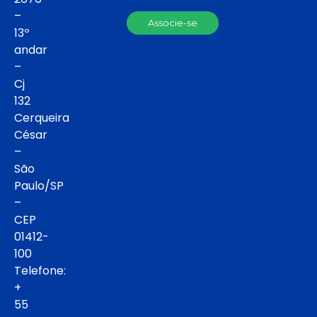
–
Associe-se
13º
andar
–
Cj
132
Cerqueira
César
–
São
Paulo/SP
–
CEP
01412-
100
Telefone:
+
55