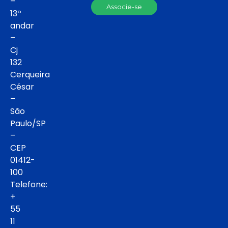
–
Associe-se
13º
andar
–
Cj
132
Cerqueira
César
–
São
Paulo/SP
–
CEP
01412-
100
Telefone:
+
55
11