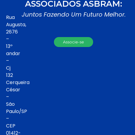
ASSOCIADOS ASBRAM:
Juntos Fazendo Um Futuro Melhor.
Rua
Augusta,
2676
–
Associe-se
13º
andar
–
Cj
132
Cerqueira
César
–
São
Paulo/SP
–
CEP
01412-