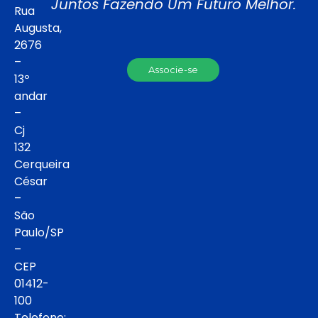
Juntos Fazendo Um Futuro Melhor.
Rua
Augusta,
2676
–
Associe-se
13º
andar
–
Cj
132
Cerqueira
César
–
São
Paulo/SP
–
CEP
01412-
100
Telefone: