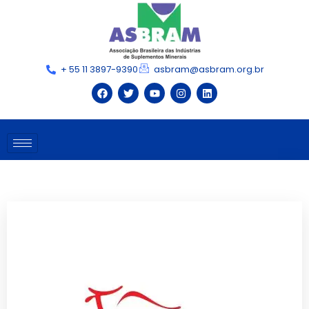
+ 55 11 3897-9390
asbram@asbram.org.br