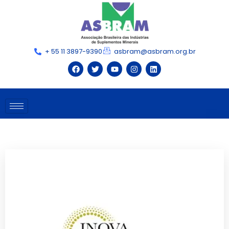
+ 55 11 3897-9390
asbram@asbram.org.br