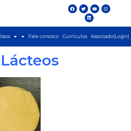
sios
Fale conosco
Currículos
Associado(Login)
 Lácteos