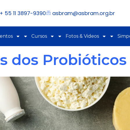
+ 55 11 3897-9390
asbram@asbram.org.br
ventos
Cursos
Fotos & Videos
Simpó
s dos Probióticos