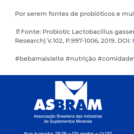
Por serem fontes de probióticos e mui
🥛Fonte: Probiotic Lactobacillus gasser
Research| V.102, P.997-1006, 2019. DOI:
#bebamaisleite #nutrição #comidadev
Rua Augusta, 2676 – 13º andar – Cj 132