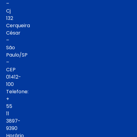
–
Cj
132
Cerqueira
César
–
São
Paulo/SP
–
CEP
01412-
100
Telefone:
+
55
11
3897-
9390
Horário