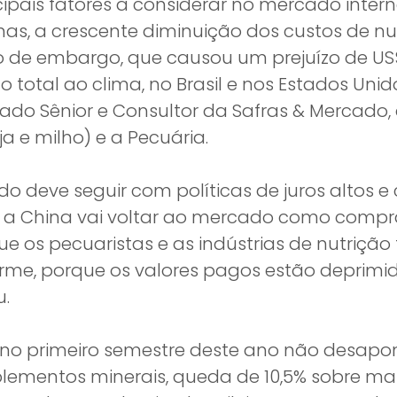
cipais fatores a considerar no mercado inter
s, a crescente diminuição dos custos de nut
 de embargo, que causou um prejuízo de US$
 total ao clima, no Brasil e nos Estados Uni
ado Sênior e Consultor da Safras & Mercado,
a e milho) e a Pecuária.
do deve seguir com políticas de juros altos e
, a China vai voltar ao mercado como comp
que os pecuaristas e as indústrias de nutriçã
irme, porque os valores pagos estão depr
u.
or no primeiro semestre deste ano não desap
uplementos minerais, queda de 10,5% sobre m