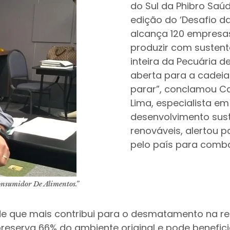
do Sul da Phibro Saú
edição do ‘Desafio d
alcança 120 empres
produzir com sustent
inteira da Pecuária d
aberta para a cadeia
parar”, conclamou Ca
Lima, especialista e
desenvolvimento sust
renováveis, alertou 
pelo país para combat
onsumidor De Alimentos.”
dade que mais contribui para o desmatamento na 
reserva 66% do ambiente original e pode benefic