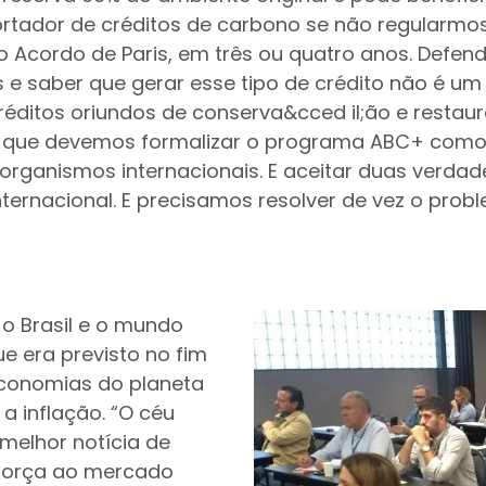
rtador de créditos de carbono se não regularmo
o Acordo de Paris, em três ou quatro anos. Defen
as e saber que gerar esse tipo de crédito não é um 
réditos oriundos de conserva&cced il;ão e restau
so que devemos formalizar o programa ABC+ como 
organismos internacionais. E aceitar duas verda
ternacional. E precisamos resolver de vez o pro
o Brasil e o mundo
e era previsto no fim
economias do planeta
 a inflação. “O céu
 melhor notícia de
 força ao mercado