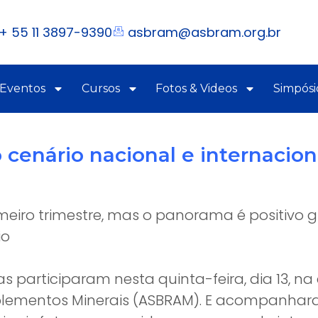
+ 55 11 3897-9390
asbram@asbram.org.br
 Eventos
Cursos
Fotos & Videos
Simpósi
enário nacional e internaciona
meiro trimestre, mas o panorama é positivo
io
ias participaram nesta quinta-feira, dia 13, n
Suplementos Minerais (ASBRAM). E acompanha