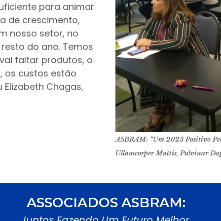
uficiente para animar
ça de crescimento,
 em nosso setor, no
 resto do ano. Temos
ai faltar produtos, o
, os custos estão
u Elizabeth Chagas,
ASBRAM: “Um 2023 Positivo Pela
Ullamcorper Mattis, Pulvinar Dap
ASSOCIADOS ASBRAM:
Juntos Fazendo Um Futuro Melhor.