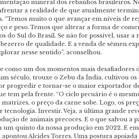
mentação mineral dos rebanhos brasileiros. No
 enfrentar a realidade de que atualmente term
s. “Temos muito o que avançar em níveis de re
o e peso. Temos que alterar a forma de comer
s do Sul do Brasil. Se não for possível, usar a 
o bezerro de qualidade. E a venda de sêmen e
lorar nesse sentido”, aconselhou.
de como um dos momentos mais desafiadores d
um século, trouxe o Zebu da Índia, cultivou os 
r progredir e tornar-se o maior exportador d
e tem pela frente. “O ciclo pecuário é o mesm
 matrizes, o preço da carne sobe. Logo, os pr
tecnologia. Investir. Veja, a última grande rev
ução de animais precoces. E o que salvou a pát
om um quinto da nossa produção em 2022. E em 
pontou Alcides Torres. Uma postura apoiada p