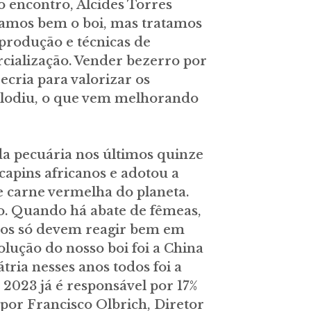
 encontro, Alcides Torres
inamos bem o boi, mas tratamos
produção e técnicas de
cialização. Vender bezerro por
recria para valorizar os
xplodiu, o que vem melhorando
a pecuária nos últimos quinze
capins africanos e adotou a
e carne vermelha do planeta.
o. Quando há abate de fêmeas,
eços só devem reagir bem em
olução do nosso boi foi a China
ria nesses anos todos foi a
2023 já é responsável por 17%
or Francisco Olbrich, Diretor