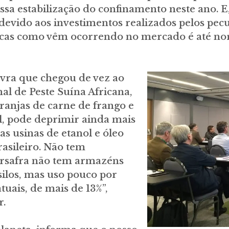
ssa estabilização do confinamento neste ano. 
 devido aos investimentos realizados pelos pec
uscas como vêm ocorrendo no mercado é até no
avra que chegou de vez ao
al de Peste Suína Africana,
granjas de carne de frango e
il, pode deprimir ainda mais
s usinas de etanol e óleo
asileiro. Não tem
ersafra não tem armazéns
 silos, mas uso pouco por
tuais, de mais de 13%”,
r.