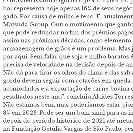
O brasileiríssimo frigorífico JBS, o maior do
boi representa hoje apenas 16% de seus negó
gado. Por causa de milho e feno. E, atualmen
Matsuda Group. Outro movimento que ganha cor
que pode redundar no fim dos prêmios pagos 
assim nas próximas décadas, como elemento c
armazenagem de grãos é um problema. Mas já
por aqui. Sem falar que soja e milho barat
precisa de velocidade na decisão depois de a
Não dá para tirar os olhos do clima e das safr
gordo devem seguir com cotações em queda. P
acomodados e a exportação de carne bovina d
resultados neste ano”, concluiu Alcides Torre
Não estamos bem, mas poderíamos estar pior
8% em 2023. Pode ser um bom sinal para as 
depois do período histórico de 2021 até meta
na Fundação Getúlio Vargas de São Paulo, p