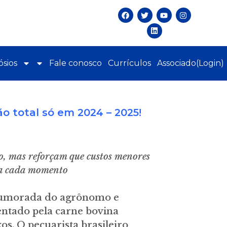
sios
Fale conosco
Currículos
Associado(Login)
o total só em 2024 – 2025!
o, mas reforçam que custos menores
a a cada momento
 humorada do agrônomo e
entado pela carne bovina
s. O pecuarista brasileiro