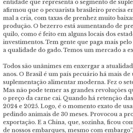
entidade que representa o segmento de suple
afirmou que o pecuarista brasileiro precisa
mal a cria, com taxas de prenhez muito baixa
produção. O bezerro está aumentando de preç
quilo, como é feito em alguns locais dos estado
investimentos. Tem gente que paga mais pel
a qualidade do gado. Temos um mercado a exp
Todos são unânimes em enxergar a atualida
anos. O Brasil é um país pecuário há mais de 
suplementação alimentar moderna. Fez o seto
Mas não pode temer as grandes revoluções qu
o preço da carne cai. Quando há retenção das
2024 e 2025. Logo, é o momento exato de usar 
pedindo animais de 30 meses. Provocou a prod
exportação. E a China, que, sozinha, ficou c
de nossos embarques, mesmo com embargo”, a