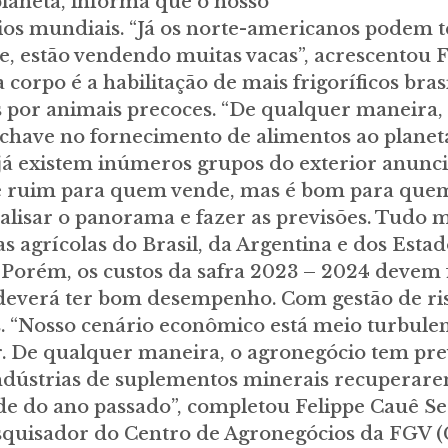
 planeta, informa que o nosso
cios mundiais. “Já os norte-americanos podem 
te, estão vendendo muitas vacas”, acrescentou
po é a habilitação de mais frigoríficos brasi
por animais precoces. “De qualquer maneira, 
have no fornecimento de alimentos ao planeta.
 existem inúmeros grupos do exterior anunci
os é ruim para quem vende, mas é bom para qu
nalisar o panorama e fazer as previsões. Tudo
as agrícolas do Brasil, da Argentina e dos Estad
orém, os custos da safra 2023 – 2024 devem f
everá ter bom desempenho. Com gestão de risc
s. “Nosso cenário econômico está meio turbulen
. De qualquer maneira, o agronegócio tem pr
indústrias de suplementos minerais recuperar
de do ano passado”, completou Felippe Cauê Se
esquisador do Centro de Agronegócios da FGV 