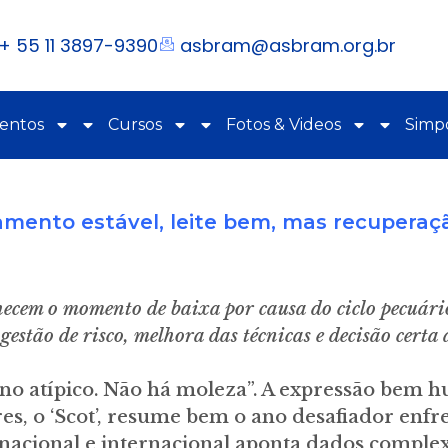
+ 55 11 3897-9390
asbram@asbram.org.br
ventos
Cursos
Fotos & Videos
Simpó
amento estável, leite bem, mas recuperaçã
hecem o momento de baixa por causa do ciclo pecuári
gestão de risco, melhora das técnicas e decisão cert
ano atípico. Não há moleza”. A expressão bem
es, o ‘Scot’, resume bem o ano desafiador enfr
 nacional e internacional aponta dados complexo